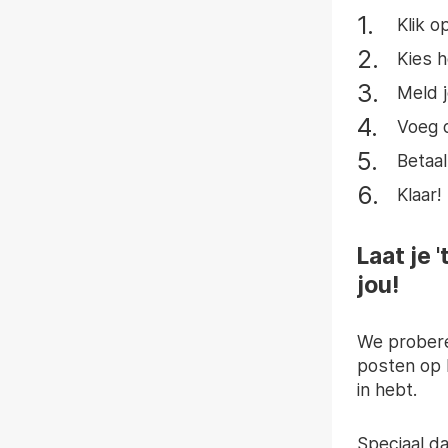
Klik o
Kies h
Meld j
Voeg 
Betaal
Klaar!
Laat je 
jou!
We probere
posten op K
in hebt.
Speciaal d