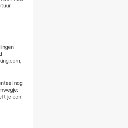
ctuur
lingen
d
king.com,
enteel nog
omwegje:
eft je een