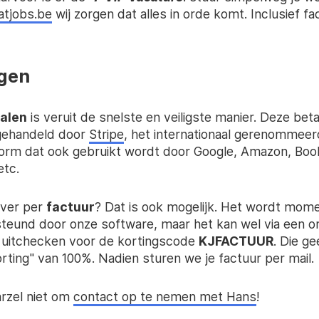
atjobs.be
wij zorgen dat alles in orde komt. Inclusief fa
ngen
talen
is veruit de snelste en veiligste manier. Deze beta
gehandeld door
Stripe
, het internationaal gerenommeer
form dat ook gebruikt wordt door Google, Amazon, Boo
etc.
iever per
factuur
? Dat is ook mogelijk. Het wordt mom
steund door onze software, maar het kan wel via een 
et uitchecken voor de kortingscode
KJFACTUUR
. Die ge
orting" van 100%. Nadien sturen we je factuur per mail.
rzel niet om
contact op te nemen met Hans
!