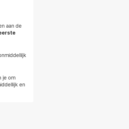
en aan de
eerste
nmiddellijk
n je om
ddellijk en