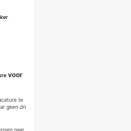
jker
voor
ure
acature te
ar geen zin
ensen naar