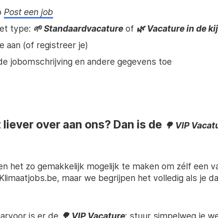
p
Post een job
et type:
🌱 Standaardvacature
of
🌿 Vacature in de ki
e aan (of registreer je)
de jobomschrijving en andere gegevens toe
't liever over aan ons? Dan is de
🌳 VIP Vacat
n het zo gemakkelijk mogelijk te maken om zélf een v
limaatjobs.be, maar we begrijpen het volledig als je da
aarvoor is er de
🌳 VIP Vacature
: stuur simpelweg je w