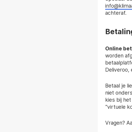
info@klima
achteraf.
Betali
Online be
worden af
betaalplat
Deliveroo, 
Betaal je l
niet onder
kies bij h
"virtuele k
Vragen? Aa