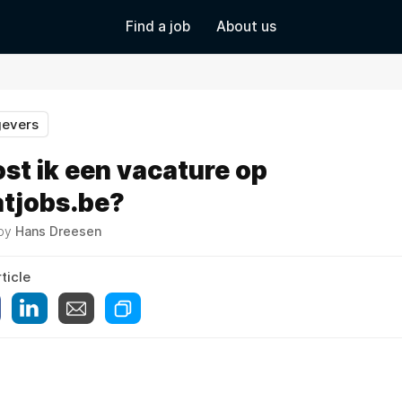
Find a job
About us
gevers
st ik een vacature op
atjobs.be?
 by
Hans Dreesen
ticle