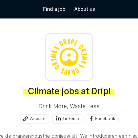
Find a job
About us
Climate jobs at Dripl
Drink More, Waste Less
Website
Linkedin
Facebook
e de drankenindustrie opnieuw uit. We introduceren een nie