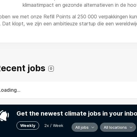
klimaatimpact en gezonde alternatieven in de hoof
en we met onze Refill Points al 250 000 verpakkingen kunne
. Dat klopt, we zijn een ambitieuze startup die een wereldwijd
 Recent jobs
0
Loading...
Get the newest climate jobs in your inb
Weekly
2x / Week
All jobs
All locations