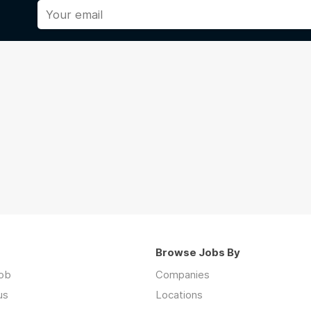
Browse Jobs By
job
Companies
us
Locations