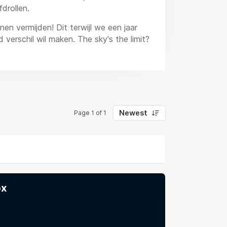
drollen.
n vermijden! Dit terwijl we een jaar
 verschil wil maken. The sky's the limit?
Newest
Page 1 of 1
ox