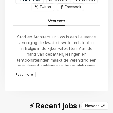
Twitter
Facebook
Overview
Stad en Architectuur vzw
is een Leuvense
vereniging die kwaliteitsvolle architectuur
in België in de kijker wil zetten. Aan de
hand van debatten, lezingen en
tentoonstellingen maakt de vereniging een
stimulerend architectuurklimaat zichtbaar,
ervaarbaar en bespreekbaar.
Read more
Vanuit concrete actuele cases, vaak
ingebed in de context van de regio
Leuven, initieert Stad en Architectuur het
kritische debat dat zowel burgers als
⚡️ Recent jobs
beleidsmakers wil aanzetten tot nadenken
Newest
0
over architectuur en stedelijke ruimte.