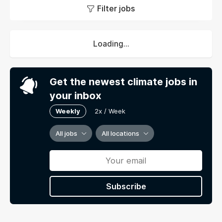
ontspannen.
Filter jobs
Loading...
Get the newest climate jobs in
your inbox
Weekly
2x / Week
All jobs
All locations
Subscribe