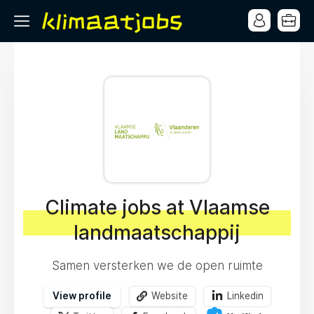
Climate jobs at Vlaamse
landmaatschappij
​​Samen versterken we de open ruimte
View profile
Website
Linkedin