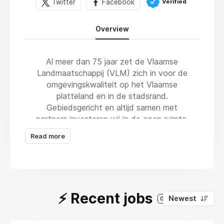
Verified
Twitter
Facebook
Overview
Al meer dan 75 jaar zet de Vlaamse
Landmaatschappij (VLM) zich in voor de
omgevingskwaliteit op het Vlaamse
platteland en in de stadsrand.
Gebiedsgericht en altijd samen met
partners investeren wij in de open ruimte.
We
Read more
integreren daarbij de belangen van de
verschillende actoren op het platteland.
Een brede benadering is ons handelsmerk.
Want heel onze samenleving heeft baat bij
⚡️ Recent jobs
Newest
0
een bruisend platteland waar het goed is
om te wonen, te werken en te