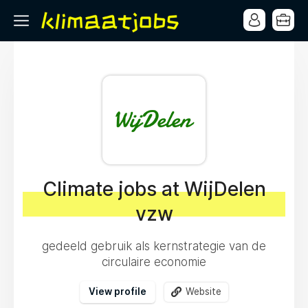
Climate jobs at WijDelen
vzw
gedeeld gebruik als kernstrategie van de
circulaire economie
View profile
Website