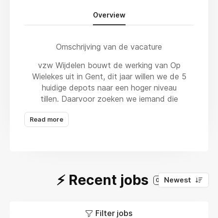
Overview
Omschrijving van de vacature
vzw Wijdelen bouwt de werking van Op
Wielekes uit in Gent, dit jaar willen we de 5
huidige depots naar een hoger niveau
tillen. Daarvoor zoeken we iemand die
mee zijn schouders wil zetten onder
Read more
- de ondersteuning van de vrijwilligers,
- de organisatie van de depots
- beheer van de abonnementen van de
⚡️ Recent jobs
leden
Newest
0
- en het testen van nieuwe
dienstverleningen.
Filter jobs