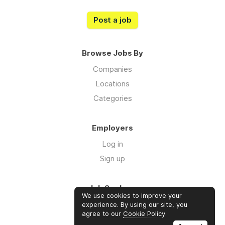
voor meer info over Op Wielekes bekijk
Post a job
alvast eens onze
website:
www.opwielekes.be
of bel me
eens op 0476 787533
Browse Jobs By
Companies
Locations
Categories
Employers
Log in
Sign up
Job Seekers
We use cookies to improve your
Log in
experience. By using our site, you
agree to our
Cookie Policy
.
Sign up